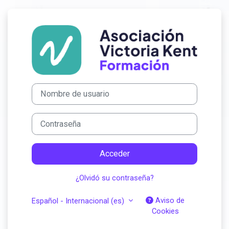
Salta al contenido principal
Entrar a Formaci
Nombre de usuario
Contraseña
Acceder
¿Olvidó su contraseña?
Aviso de
Español - Internacional ‎(es)‎
Cookies